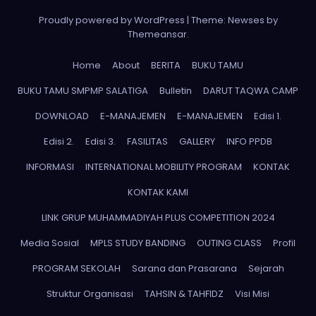
Proudly powered by WordPress
|
Theme: Newses by
Themeansar
.
Home
About
BERITA
BUKU TAMU
BUKU TAMU SMPMP SALATIGA
Bulletin
DARUT TAQWA CAMP
DOWNLOAD
E-MANAJEMEN
E-MANAJEMEN
Edisi 1.
Edisi 2.
Edisi 3.
FASILITAS
GALLERY
INFO PPDB
INFORMASI
INTERNATIONAL MOBILITY PROGRAM
KONTAK
KONTAK KAMI
LINK GRUP MUHAMMADIYAH PLUS COMPETITION 2024
Media Sosial
MPLS STUDY BANDING
OUTING CLASS
Profil
PROGRAM SEKOLAH
Sarana dan Prasarana
Sejarah
Struktur Organisasi
TAHSIN & TAHFIDZ
Visi Misi