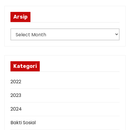
Arsip
A
r
s
i
p
Kategori
2022
2023
2024
Bakti Sosial