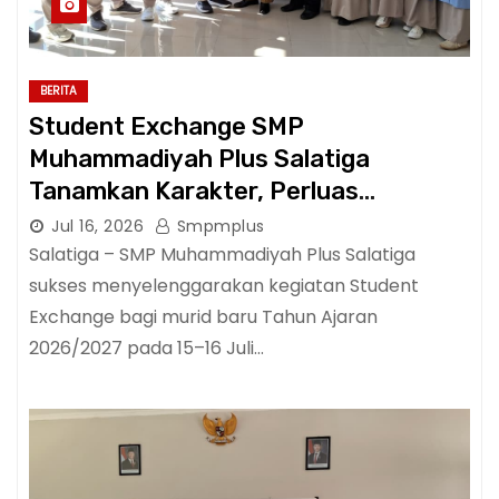
BERITA
Student Exchange SMP
Muhammadiyah Plus Salatiga
Tanamkan Karakter, Perluas
Wawasan, dan Tumbuhkan Semangat
Jul 16, 2026
Smpmplus
Berprestasi
Salatiga – SMP Muhammadiyah Plus Salatiga
sukses menyelenggarakan kegiatan Student
Exchange bagi murid baru Tahun Ajaran
2026/2027 pada 15–16 Juli…