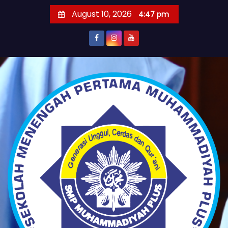
S
August 10, 2026
4:47 pm
k
i
p
t
o
c
o
n
t
e
n
t