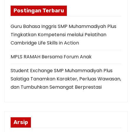
t
Postingan Terbaru
s
Guru Bahasa Inggris SMP Muhammadiyah Plus
p
Tingkatkan Kompetensi melalui Pelatihan
Cambridge Life Skills in Action
a
MPLS RAMAH Bersama Forum Anak
g
i
Student Exchange SMP Muhammadiyah Plus
Salatiga Tanamkan Karakter, Perluas Wawasan,
n
dan Tumbuhkan Semangat Berprestasi
a
t
i
Arsip