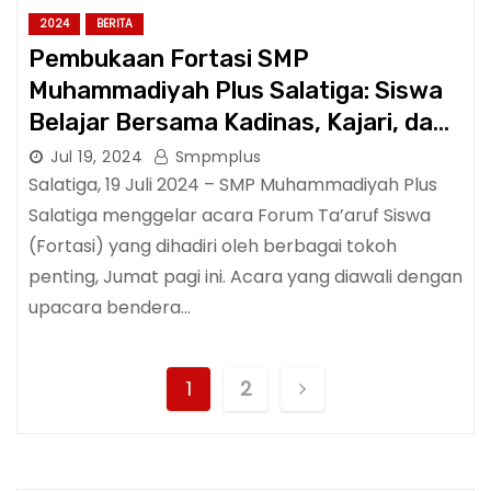
2024
BERITA
Pembukaan Fortasi SMP
Muhammadiyah Plus Salatiga: Siswa
Belajar Bersama Kadinas, Kajari, dan
Kapolres
Jul 19, 2024
Smpmplus
Salatiga, 19 Juli 2024 – SMP Muhammadiyah Plus
Salatiga menggelar acara Forum Ta’aruf Siswa
(Fortasi) yang dihadiri oleh berbagai tokoh
penting, Jumat pagi ini. Acara yang diawali dengan
upacara bendera…
P
1
2
o
s