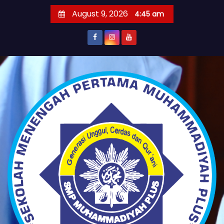
S
August 9, 2026
4:45 am
k
i
p
t
o
c
o
n
t
e
n
t