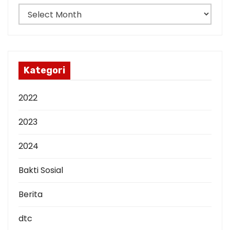
o
A
n
r
s
i
p
Kategori
2022
2023
2024
Bakti Sosial
Berita
dtc