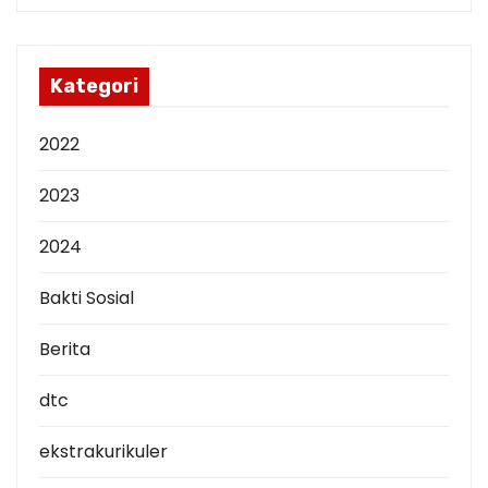
s
i
p
Kategori
2022
2023
2024
Bakti Sosial
Berita
dtc
ekstrakurikuler