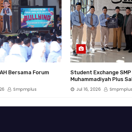
AH Bersama Forum
Student Exchange SMP
Muhammadiyah Plus Sa
Tanamkan Karakter, Pe
026
Smpmplus
Jul 16, 2026
Smpmplu
Wawasan, dan Tumbuh
Semangat Berprestasi