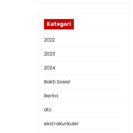
s
i
p
Kategori
2022
2023
2024
Bakti Sosial
Berita
dtc
ekstrakurikuler