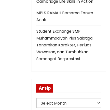
Cambridge Life Skills in Action
MPLS RAMAH Bersama Forum
Anak
Student Exchange SMP
Muhammadiyah Plus Salatiga
Tanamkan Karakter, Perluas
Wawasan, dan Tumbuhkan
Semangat Berprestasi
Arsip
A
r