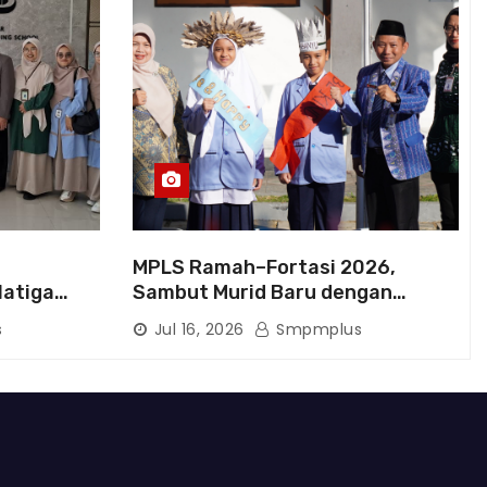
MPLS Ramah–Fortasi 2026,
latiga
Sambut Murid Baru dengan
rluas
Semangat Berkarakter
s
Jul 16, 2026
Smpmplus
kan