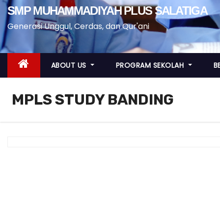
SMP MUHAMMADIYAH PLUS SALATIGA
Generasi Unggul, Cerdas, dan Qur'ani
ABOUT US
PROGRAM SEKOLAH
B
MPLS STUDY BANDING