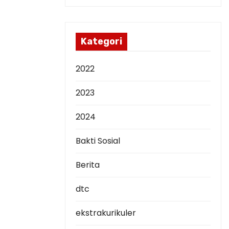
s
i
p
Kategori
2022
2023
2024
Bakti Sosial
Berita
dtc
ekstrakurikuler