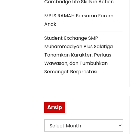
Cambridge Life Skills in Action
MPLS RAMAH Bersama Forum
Anak
Student Exchange SMP
Muhammadiyah Plus Salatiga
Tanamkan Karakter, Perluas
Wawasan, dan Tumbuhkan
Semangat Berprestasi
Arsip
A
r