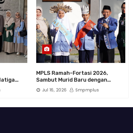
MPLS Ramah–Fortasi 2026,
latiga
Sambut Murid Baru dengan
rluas
Semangat Berkarakter
s
Jul 16, 2026
Smpmplus
kan