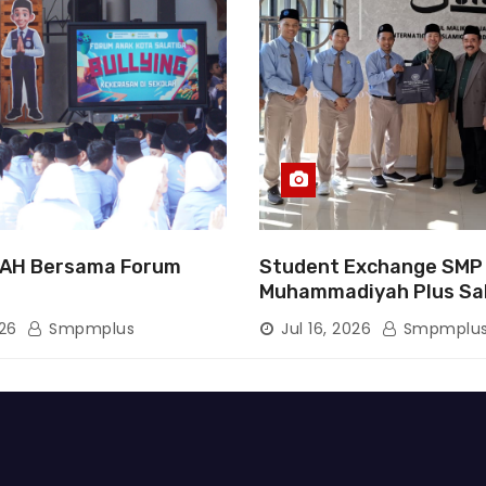
AH Bersama Forum
Student Exchange SMP
Muhammadiyah Plus Sa
Tanamkan Karakter, Pe
026
Smpmplus
Jul 16, 2026
Smpmplu
Wawasan, dan Tumbuh
Semangat Berprestasi