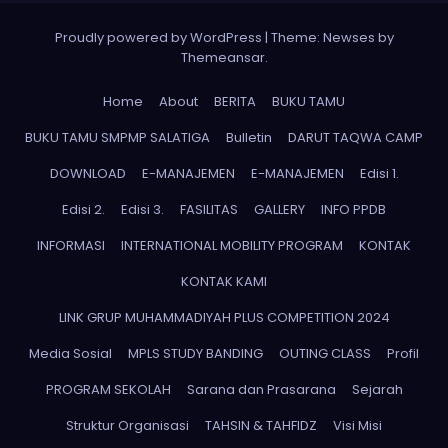
Proudly powered by WordPress
|
Theme: Newses by
Themeansar
.
Home
About
BERITA
BUKU TAMU
BUKU TAMU SMPMP SALATIGA
Bulletin
DARUT TAQWA CAMP
DOWNLOAD
E-MANAJEMEN
E-MANAJEMEN
Edisi 1.
Edisi 2.
Edisi 3.
FASILITAS
GALLERY
INFO PPDB
INFORMASI
INTERNATIONAL MOBILITY PROGRAM
KONTAK
KONTAK KAMI
LINK GRUP MUHAMMADIYAH PLUS COMPETITION 2024
Media Sosial
MPLS STUDY BANDING
OUTING CLASS
Profil
PROGRAM SEKOLAH
Sarana dan Prasarana
Sejarah
Struktur Organisasi
TAHSIN & TAHFIDZ
Visi Misi