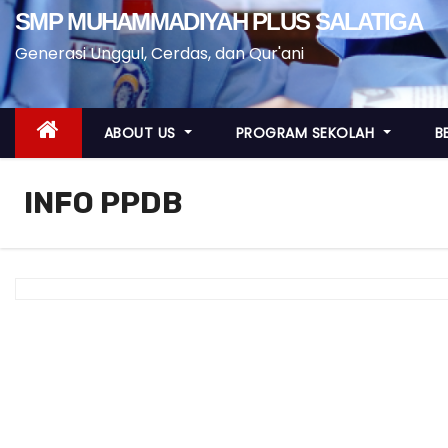
SMP MUHAMMADIYAH PLUS SALATIGA
Generasi Unggul, Cerdas, dan Qur'ani
ABOUT US
PROGRAM SEKOLAH
B
INFO PPDB