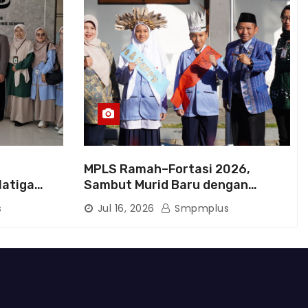
MPLS Ramah–Fortasi 2026,
latiga
Sambut Murid Baru dengan
rluas
Semangat Berkarakter
s
Jul 16, 2026
Smpmplus
kan