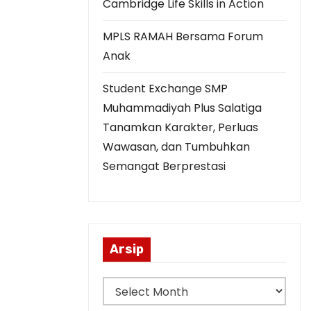
Cambridge Life Skills in Action
MPLS RAMAH Bersama Forum
Anak
Student Exchange SMP
Muhammadiyah Plus Salatiga
Tanamkan Karakter, Perluas
Wawasan, dan Tumbuhkan
Semangat Berprestasi
Arsip
A
r