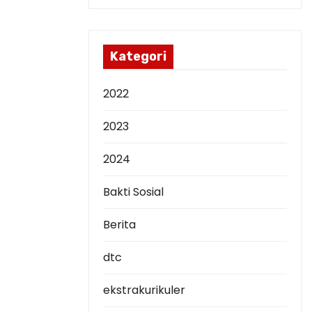
s
i
p
Kategori
2022
2023
2024
Bakti Sosial
Berita
dtc
ekstrakurikuler