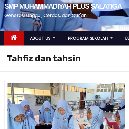
SMP MUHAMMADIYAH PLUS SALATIGA
Generasi Unggul, Cerdas, dan Qur'ani
ABOUT US
PROGRAM SEKOLAH
B
Tahfiz dan tahsin