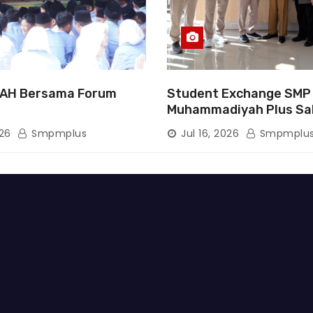
AH Bersama Forum
Student Exchange SMP
Muhammadiyah Plus Sa
Tanamkan Karakter, Pe
026
Smpmplus
Jul 16, 2026
Smpmplu
Wawasan, dan Tumbuh
Semangat Berprestasi