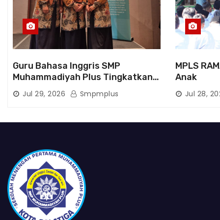
Guru Bahasa Inggris SMP
MPLS RAM
Muhammadiyah Plus Tingkatkan
Anak
Kompetensi melalui Pelatihan
Jul 29, 2026
Smpmplus
Jul 28, 2
Cambridge Life Skills in Action