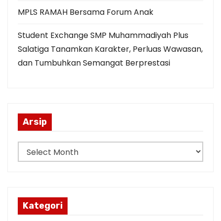
MPLS RAMAH Bersama Forum Anak
Student Exchange SMP Muhammadiyah Plus
Salatiga Tanamkan Karakter, Perluas Wawasan,
dan Tumbuhkan Semangat Berprestasi
Arsip
A
r
s
i
p
Kategori