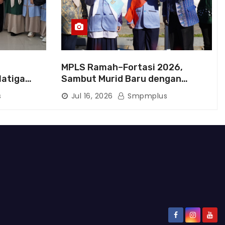
MPLS Ramah–Fortasi 2026,
latiga
Sambut Murid Baru dengan
rluas
Semangat Berkarakter
s
Jul 16, 2026
Smpmplus
kan