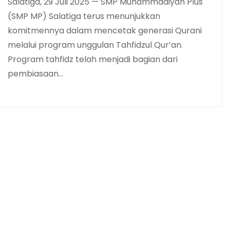
Salatiga, 29 Juli 2025 — SMP Muhammadiyah Plus
(SMP MP) Salatiga terus menunjukkan
komitmennya dalam mencetak generasi Qurani
melalui program unggulan Tahfidzul Qur’an.
Program tahfidz telah menjadi bagian dari
pembiasaan…