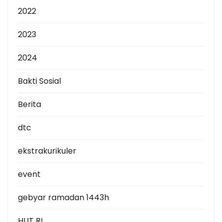
2022
2023
2024
Bakti Sosial
Berita
dtc
ekstrakurikuler
event
gebyar ramadan 1443h
HUT RI