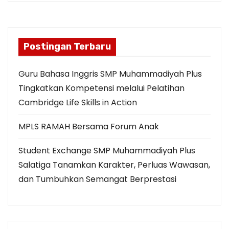
o
s
t
Postingan Terbaru
s
Guru Bahasa Inggris SMP Muhammadiyah Plus
p
Tingkatkan Kompetensi melalui Pelatihan
Cambridge Life Skills in Action
a
MPLS RAMAH Bersama Forum Anak
g
i
Student Exchange SMP Muhammadiyah Plus
Salatiga Tanamkan Karakter, Perluas Wawasan,
n
dan Tumbuhkan Semangat Berprestasi
a
t