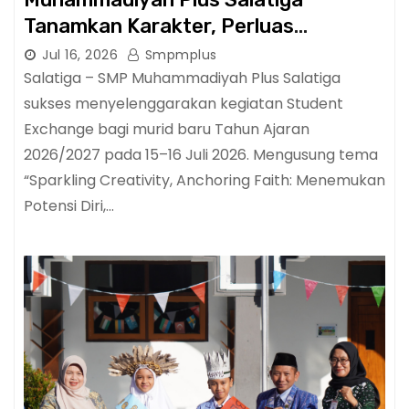
Tanamkan Karakter, Perluas
Wawasan, dan Tumbuhkan Semangat
Jul 16, 2026
Smpmplus
Berprestasi
Salatiga – SMP Muhammadiyah Plus Salatiga
sukses menyelenggarakan kegiatan Student
Exchange bagi murid baru Tahun Ajaran
2026/2027 pada 15–16 Juli 2026. Mengusung tema
“Sparkling Creativity, Anchoring Faith: Menemukan
Potensi Diri,…