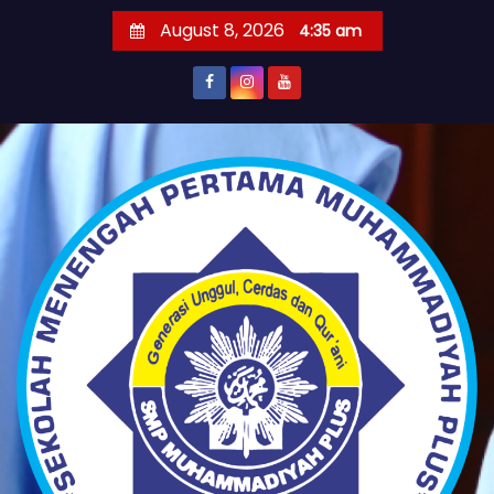
S
August 8, 2026
4:35 am
k
i
p
t
o
c
o
n
t
e
n
t