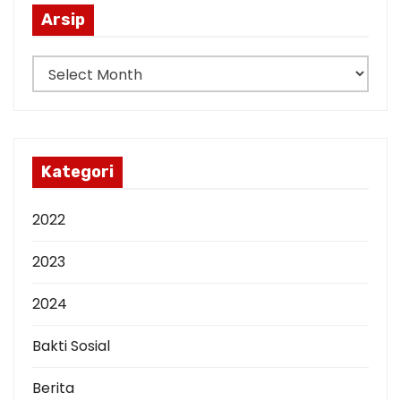
i
Arsip
o
A
n
r
s
i
p
Kategori
2022
2023
2024
Bakti Sosial
Berita