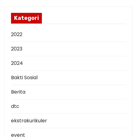
i
p
Kategori
2022
2023
2024
Bakti Sosial
Berita
dtc
ekstrakurikuler
event