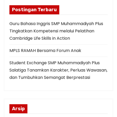
t
Postingan Terbaru
s
Guru Bahasa Inggris SMP Muhammadiyah Plus
p
Tingkatkan Kompetensi melalui Pelatihan
Cambridge Life Skills in Action
a
MPLS RAMAH Bersama Forum Anak
g
i
Student Exchange SMP Muhammadiyah Plus
Salatiga Tanamkan Karakter, Perluas Wawasan,
n
dan Tumbuhkan Semangat Berprestasi
a
t
i
Arsip