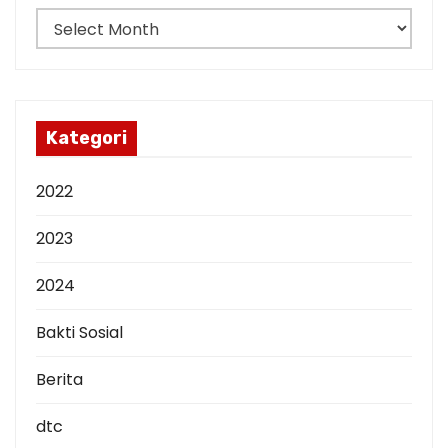
o
A
n
r
s
i
p
Kategori
2022
2023
2024
Bakti Sosial
Berita
dtc