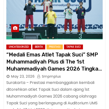
UNCATEGORIZED
BERITA
PRESTASI
TAPAK SUCI
“Medali Emas Atlet Tapak Suci” SMP
Muhammadiyah Plus di The 1st
Muhammadiyah Games 2026 Tingkat
Nasional
May 23, 2026
Smpmplus
Surakarta – Prestasi membanggakan kembali
ditorehkan atlet Tapak Suci dalam ajang 1st
Muhammadiyah Games 2026 cabang olahraga
Tapak Suci yang berlangsung di Auditorium UMS