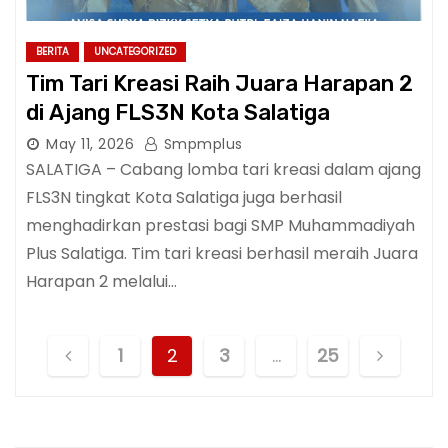
BERITA
UNCATEGORIZED
Tim Tari Kreasi Raih Juara Harapan 2
di Ajang FLS3N Kota Salatiga
May 11, 2026
Smpmplus
SALATIGA – Cabang lomba tari kreasi dalam ajang
FLS3N tingkat Kota Salatiga juga berhasil
menghadirkan prestasi bagi SMP Muhammadiyah
Plus Salatiga. Tim tari kreasi berhasil meraih Juara
Harapan 2 melalui…
P
1
2
3
…
25
o
s