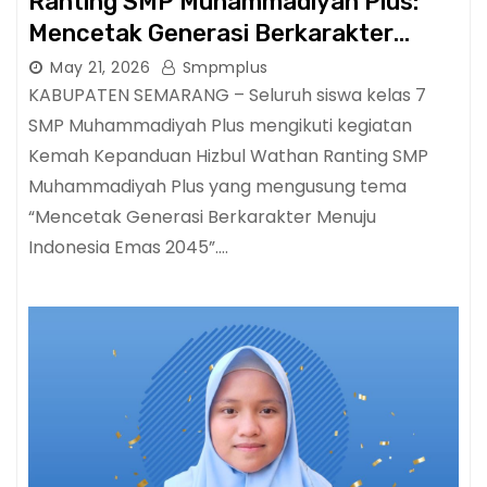
Ranting SMP Muhammadiyah Plus:
Mencetak Generasi Berkarakter
Menuju Indonesia Emas 2045
May 21, 2026
Smpmplus
KABUPATEN SEMARANG – Seluruh siswa kelas 7
SMP Muhammadiyah Plus mengikuti kegiatan
Kemah Kepanduan Hizbul Wathan Ranting SMP
Muhammadiyah Plus yang mengusung tema
“Mencetak Generasi Berkarakter Menuju
Indonesia Emas 2045”.…