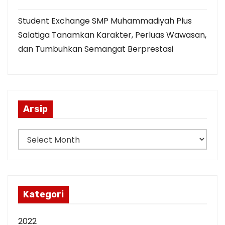
Student Exchange SMP Muhammadiyah Plus
Salatiga Tanamkan Karakter, Perluas Wawasan,
dan Tumbuhkan Semangat Berprestasi
Arsip
A
r
s
i
p
Kategori
2022