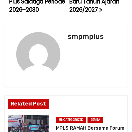
Plus Salatiga Periode
Baru Tahun Ajaran
t
2026–2030
2026/2027
n
a
smpmplus
v
i
g
a
t
Related Post
i
o
UNCATEGORIZED
BERITA
MPLS RAMAH Bersama Forum
n