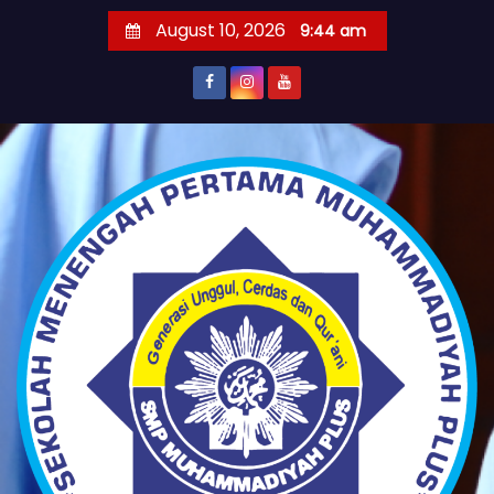
S
August 10, 2026
9:44 am
k
i
p
t
o
c
o
n
t
e
n
t