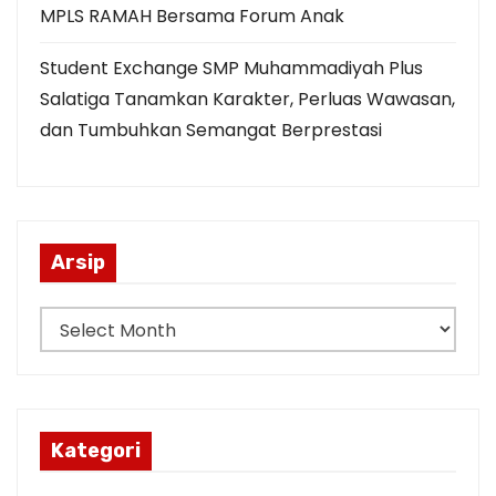
MPLS RAMAH Bersama Forum Anak
Student Exchange SMP Muhammadiyah Plus
Salatiga Tanamkan Karakter, Perluas Wawasan,
dan Tumbuhkan Semangat Berprestasi
Arsip
A
r
s
i
p
Kategori