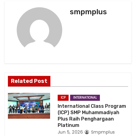
v
smpmplus
i
g
a
t
i
o
Related Post
n
ICP
INTERNATIONAL
International Class Program
(ICP) SMP Muhammadiyah
Plus Raih Penghargaan
Platinum
Jun 5, 2026
Smpmplus