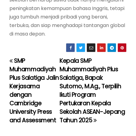
peningkatan kemampuan bahasa Inggris, tetapi
juga tumbuh menjadi pribadi yang berani,
terbuka, dan siap menghadapi tantangan global
di masa depan.
SMP
Kepala SMP
P
Muhammadiyah
Muhammadiyah Plus
o
Plus Salatiga Jalin
Salatiga, Bapak
Kerjasama
Sutomo, M.Ag., Terpilih
s
dengan
Ikuti Program
t
Cambridge
Pertukaran Kepala
University Press
Sekolah ASEAN-Jepang
n
and Assessment
Tahun 2025
a