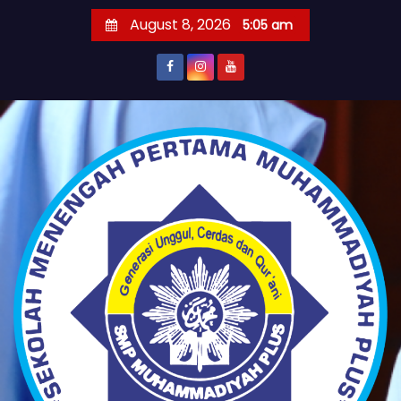
S
August 8, 2026
5:05 am
k
i
p
t
o
c
o
n
t
e
n
t