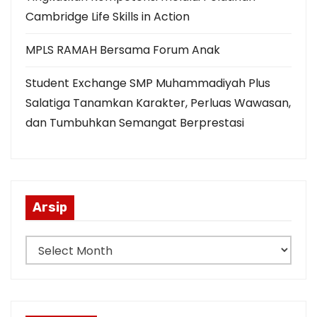
Cambridge Life Skills in Action
MPLS RAMAH Bersama Forum Anak
Student Exchange SMP Muhammadiyah Plus
Salatiga Tanamkan Karakter, Perluas Wawasan,
dan Tumbuhkan Semangat Berprestasi
Arsip
A
r
s
i