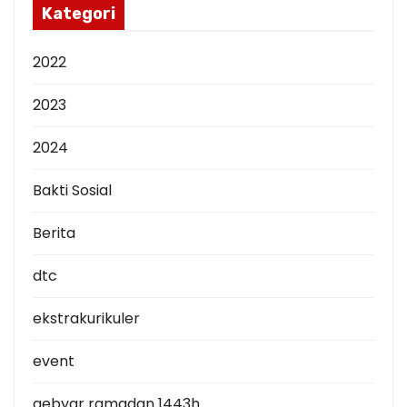
p
Kategori
2022
2023
2024
Bakti Sosial
Berita
dtc
ekstrakurikuler
event
gebyar ramadan 1443h