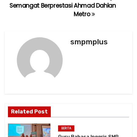
Semangat Berprestasi
Ahmad Dahlan
n
Metro
a
v
smpmplus
i
g
a
t
i
o
Related Post
n
BERITA
Guru Bahasa Inggris SMP