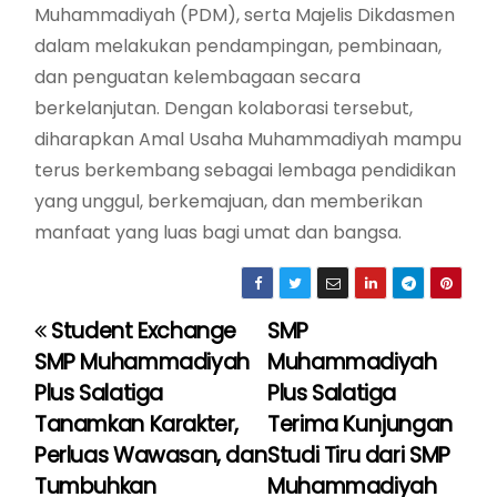
Muhammadiyah (PDM), serta Majelis Dikdasmen
dalam melakukan pendampingan, pembinaan,
dan penguatan kelembagaan secara
berkelanjutan. Dengan kolaborasi tersebut,
diharapkan Amal Usaha Muhammadiyah mampu
terus berkembang sebagai lembaga pendidikan
yang unggul, berkemajuan, dan memberikan
manfaat yang luas bagi umat dan bangsa.
Student Exchange
SMP
P
SMP Muhammadiyah
Muhammadiyah
o
Plus Salatiga
Plus Salatiga
Tanamkan Karakter,
Terima Kunjungan
s
Perluas Wawasan, dan
Studi Tiru dari SMP
t
Tumbuhkan
Muhammadiyah