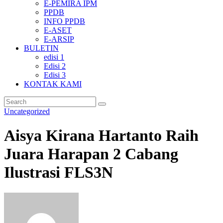
E-PEMIRA IPM
PPDB
INFO PPDB
E-ASET
E-ARSIP
BULETIN
edisi 1
Edisi 2
Edisi 3
KONTAK KAMI
Uncategorized
Aisya Kirana Hartanto Raih
Juara Harapan 2 Cabang
Ilustrasi FLS3N