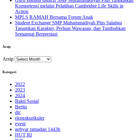
Guru Bahasa Inggris SMP Muhammadiyah Plus Tingkatkan
Kompetensi melalui Pelatihan Cambridge Life Skills in
Action
MPLS RAMAH Bersama Forum Anak
Student Exchange SMP Muhammadiyah Plus Salatiga
Tanamkan Karakter, Perluas Wawasan, dan Tumbuhkan
Semangat Berprestasi
Arsip
Arsip
Kategori
2022
2023
2024
Bakti Sosial
Berita
dtc
ekstrakurikuler
event
gebyar ramadan 1443h
HUT RI