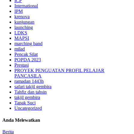
ICP
International
IPM
krenova
kunjungan
launching
LDKS
MAPSI
marching band
milad
Pencak Silat
POPDA 2023
Prestasi
PROYEK PENGUATAN PROFIL PELAJAR
PANCASILA
ramadan 1443h
safari takjil gembira
Tahfiz dan tahsin
takjil gembira
Tapak Suci
Uncategorized
Anda Melewatkan
Berita