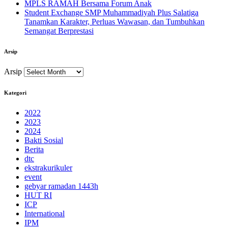
MPLS RAMAH Bersama Forum Anak
Student Exchange SMP Muhammadiyah Plus Salatiga
Tanamkan Karakter, Perluas Wawasan, dan Tumbuhkan
Semangat Berprestasi
Arsip
Arsip
Kategori
2022
2023
2024
Bakti Sosial
Berita
dtc
ekstrakurikuler
event
gebyar ramadan 1443h
HUT RI
ICP
International
IPM