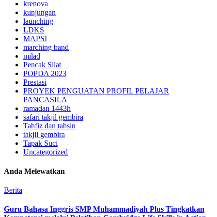
krenova
kunjungan
launching
LDKS
MAPSI
marching band
milad
Pencak Silat
POPDA 2023
Prestasi
PROYEK PENGUATAN PROFIL PELAJAR
PANCASILA
ramadan 1443h
safari takjil gembira
Tahfiz dan tahsin
takjil gembira
Tapak Suci
Uncategorized
Anda Melewatkan
Berita
Guru Bahasa Inggris SMP Muhammadiyah Plus Tingkatkan