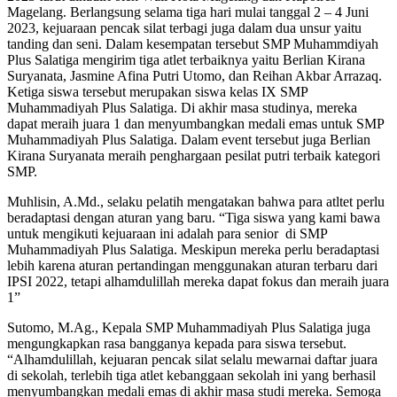
Magelang. Berlangsung selama tiga hari mulai tanggal 2 – 4 Juni
2023, kejuaraan pencak silat terbagi juga dalam dua unsur yaitu
tanding dan seni. Dalam kesempatan tersebut SMP Muhammdiyah
Plus Salatiga mengirim tiga atlet terbaiknya yaitu Berlian Kirana
Suryanata, Jasmine Afina Putri Utomo, dan Reihan Akbar Arrazaq.
Ketiga siswa tersebut merupakan siswa kelas IX SMP
Muhammadiyah Plus Salatiga. Di akhir masa studinya, mereka
dapat meraih juara 1 dan menyumbangkan medali emas untuk SMP
Muhammadiyah Plus Salatiga. Dalam event tersebut juga Berlian
Kirana Suryanata meraih penghargaan pesilat putri terbaik kategori
SMP.
Muhlisin, A.Md., selaku pelatih mengatakan bahwa para atltet perlu
beradaptasi dengan aturan yang baru. “Tiga siswa yang kami bawa
untuk mengikuti kejuaraan ini adalah para senior di SMP
Muhammadiyah Plus Salatiga. Meskipun mereka perlu beradaptasi
lebih karena aturan pertandingan menggunakan aturan terbaru dari
IPSI 2022, tetapi alhamdulillah mereka dapat fokus dan meraih juara
1”
Sutomo, M.Ag., Kepala SMP Muhammadiyah Plus Salatiga juga
mengungkapkan rasa bangganya kepada para siswa tersebut.
“Alhamdulillah, kejuaran pencak silat selalu mewarnai daftar juara
di sekolah, terlebih tiga atlet kebanggaan sekolah ini yang berhasil
menyumbangkan medali emas di akhir masa studi mereka. Semoga