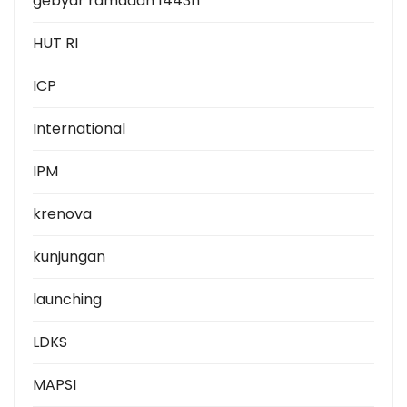
gebyar ramadan 1443h
HUT RI
ICP
International
IPM
krenova
kunjungan
launching
LDKS
MAPSI