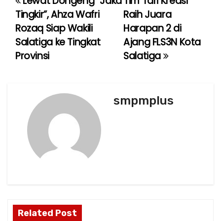
Lewat Dongeng “Jaka
Tim Tari Kreasi
P
Tingkir”, Ahza Wafri
Raih Juara
o
Rozaq Siap Wakili
Harapan 2 di
Salatiga ke Tingkat
Ajang FLS3N Kota
s
Provinsi
Salatiga
t
n
smpmplus
a
v
i
g
a
t
Related Post