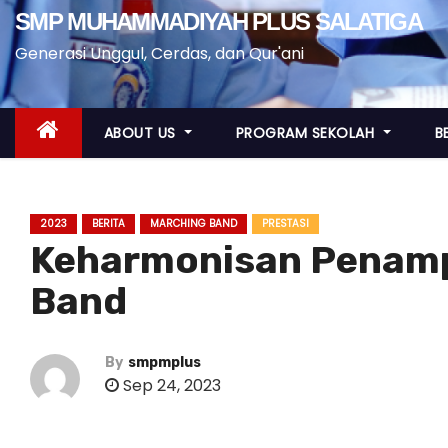
SMP MUHAMMADIYAH PLUS SALATIGA
Generasi Unggul, Cerdas, dan Qur'ani
ABOUT US
PROGRAM SEKOLAH
B
2023
BERITA
MARCHING BAND
PRESTASI
Keharmonisan Penamp
Band
By
smpmplus
Sep 24, 2023