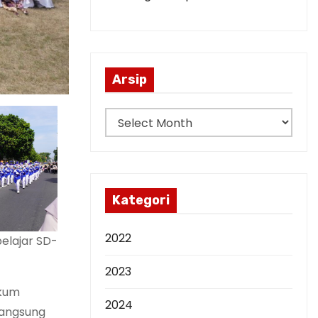
Arsip
A
r
s
i
p
Kategori
2022
elajar SD-
2023
akum
2024
rlangsung