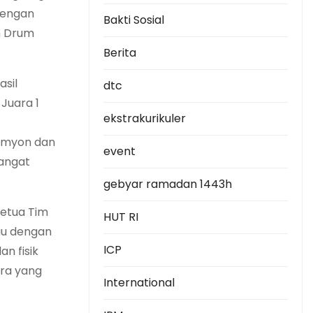
 dengan
Bakti Sosial
n Drum
Berita
sil
dtc
Juara 1
ekstrakurikuler
omyon dan
event
sangat
gebyar ramadan 1443h
Ketua Tim
HUT RI
gu dengan
ICP
n fisik
ara yang
International