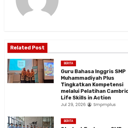
a
v
i
g
Related Post
a
BERITA
t
Guru Bahasa Inggris SMP
Muhammadiyah Plus
i
Tingkatkan Kompetensi
melalui Pelatihan Cambri
o
Life Skills in Action
n
Jul 29, 2026
Smpmplus
BERITA