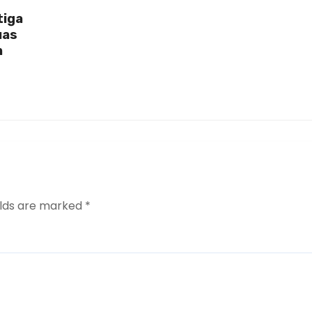
tiga
uas
n
elds are marked
*