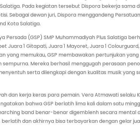
ta Salatiga. Pada kegiatan tersebut Dispora bekerja sama
isi. Sebagai dewan juri, Dispora menggandeng Persatua
d Kota Salatiga.
a Persada (GSP) SMP Muhammadiyah Plus Salatiga berha
ara 1 Gitapati, Juara 1 Mayoret, Juara 1 Colourguard, 
mpilan yang memukau, GSP membawakan pertunjukan yang
n sempurna. Mereka berhasil menggugah perasaan pen
g menyentuh serta dilengkapi dengan kualitas musik yang 
payah dan kerja keras para pemain. Vera Atmawati selaku 
gatakan bahwa GSP berlatih lima kali dalam satu ming
 marching band benar-benar digemblenh secara mental da
n berlatih dan akhirnya bisa terbayarkan dengan gelar ju