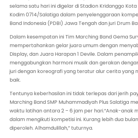
selama satu hari ini digelar di Stadion Kridanggo Ko
Kodim 0714/Salatiga dalam penyelenggaraan kompet
Band Indonesia (PDBI) Jawa Tengah dan juri Drum Ban
Dalam kesempatan ini Tim Marching Band Gema Sury
mempertahankan gelar juara umum dengan menyabet Ju
Display, dan Juara Harapan 1 Devile. Dalam pena
menggabungkan harmoni musik dan gerakan denga
juri dengan koreografi yang teratur alur cerita yan
baik.
Tentunya keberhasilan ini tidak terlepas dari jerih 
Marching Band SMP Muhammadiyah Plus Salatiga men
waktu latihan antara 2 – 6 jam per hari.“Anak-anak
dalam mengikuti kompetisi ini. Kurang lebih dua bula
diperoleh. Alhamdulillah,” tuturnya.