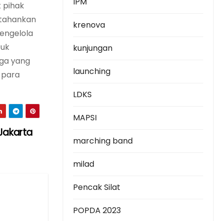
IPM
 pihak
rtahankan
krenova
Pengelola
tuk
kunjungan
iga yang
launching
 para
LDKS
MAPSI
Jakarta
marching band
milad
Pencak Silat
POPDA 2023