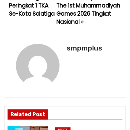
Peringkat 1 TKA
The 1st Muhammadiyah
s
Se-Kota Salatiga
Games 2026 Tingkat
t
Nasional
n
a
smpmplus
v
i
g
a
t
Related Post
i
o