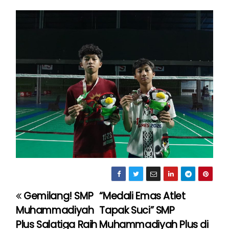
Gemilang! SMP
“Medali Emas Atlet
P
Muhammadiyah
Tapak Suci” SMP
o
Plus Salatiga Raih
Muhammadiyah Plus di