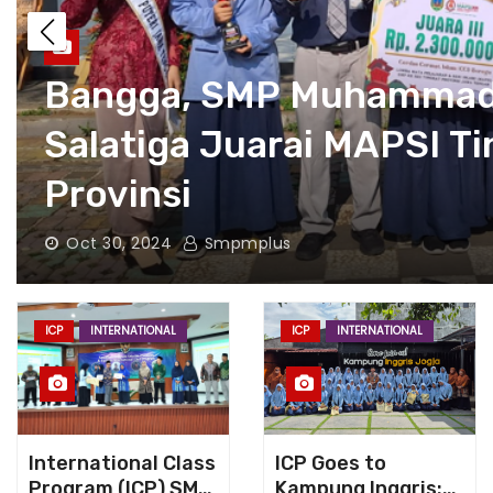
SMP Muhammadiyah Plus
Raih Juara Umum di Tu
Championship 5 2024
Sep 10, 2024
Smpmplus
ICP
INTERNATIONAL
ICP
INTERNATIONAL
International Class
ICP Goes to
Program (ICP) SMP
Kampung Inggris: