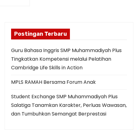
Nahkodai SMP
Muhammadiyah
Plus Salatiga
Awali Tahun
Periode 2026–
Ajaran Baru, SMP
2030
Postingan Terbaru
Muhammadiyah
Plus Hadirkan
Guru Bahasa Inggris SMP Muhammadiyah Plus
Inovasi Digital
Tingkatkan Kompetensi melalui Pelatihan
SISKAMU
Raker SMP
Cambridge Life Skills in Action
Muhammadiyah
Plus Salatiga
MPLS RAMAH Bersama Forum Anak
Siapkan
Lompatan Baru
Student Exchange SMP Muhammadiyah Plus
Tahun Ajaran
Salatiga Tanamkan Karakter, Perluas Wawasan,
Berkarya dan
2026/2027
Menginspirasi
dan Tumbuhkan Semangat Berprestasi
Lewat Film