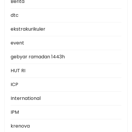
Berita
dtc
ekstrakurikuler
event
gebyar ramadan 1443h
HUT RI
ICP
International
IPM
krenova