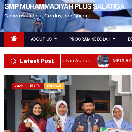
SMP MUHAMMADIYAH PLUS SALATIGA
Generasi Unggul, Cerdas, dan Qur'ani
ABOUT US
PROGRAM SEKOLAH
B
fe Skills in Action
MPLS RAMAH Bersama Foru
Latest Post
PRESTASI
2024
BERITA
PENCAK SILAT