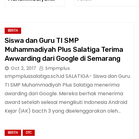
Plus Salatiga,
Bapak Sutomo,
M.Ag., Terpilih Ikuti
Program
BERITA
Pertukaran Kepala
Siswa dan Guru TI SMP
Sekolah ASEAN-
Muhammadiyah Plus Salatiga Terima
Jepang Tahun
2025
Awwarding dari Google di Semarang
Oct 2, 2017
Smpmplus
smpmplussalatiga.sch.id SALATIGA- Siswa dan Guru
TI SMP Muhammadiyah Plus Salatiga menerima
awarding dari Google. Mereka berhak menerima
award setelah selesai mengikuti Indonesia Android
Kejar (IAK) bacth 3 yang diselenggarakan oleh…
BERITA
DTC