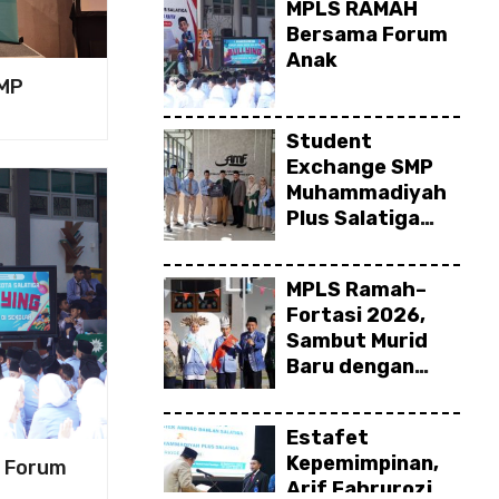
MPLS RAMAH
Pelatihan
Bersama Forum
Cambridge Life
Anak
Skills in Action
 Atlet Tapak Suci” SMP
SMP
h Plus di The 1st
i melalui
Student
fe Skills
Exchange SMP
ah Games 2026
Muhammadiyah
Plus Salatiga
onal
Tanamkan
us
Karakter,
MPLS Ramah–
Perluas
Fortasi 2026,
Wawasan, dan
Sambut Murid
Tumbuhkan
Baru dengan
Semangat
Semangat
Berprestasi
Berkarakter
Estafet
Kepemimpinan,
 Forum
Arif Fahrurozi