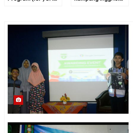
Muhammadiyah
Better English,
Plus Raih
Brighter Future
Penghargaan
Platinum