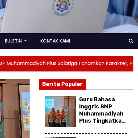
BULETIN
KONTAK KAMI
us Salatiga Tanamkan Karakter, Perluas Wawasan, dan
Berita Populer
SI
TAPAK SUCI
Guru Bahasa
Inggris SMP
Muhammadiyah
Plus Tingkatkan
Kompetensi
melalui