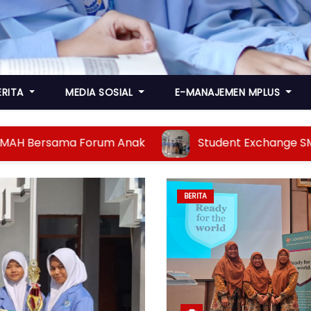
ERITA
MEDIA SOSIAL
E-MANAJEMEN MPLUS
m Anak
Student Exchange SMP Muhammadiyah Pl
BERITA
UNCATEGORIZED
BERITA
PRESTA