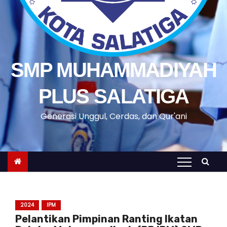
SMP MUHAMMADIYAH
PLUS SALATIGA
Generasi Unggul, Cerdas, dan Qur'ani
2024
IPM
Pelantikan Pimpinan Ranting Ikatan