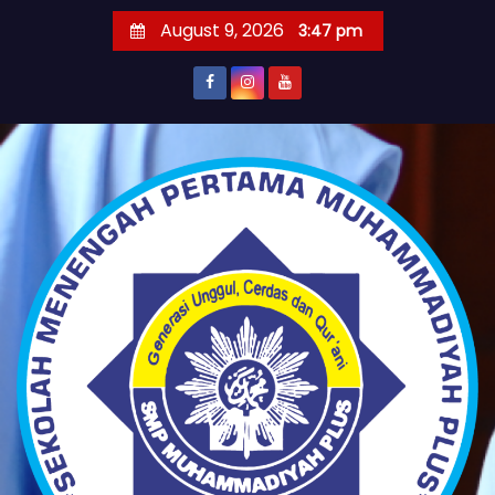
S
August 9, 2026
3:47 pm
k
i
p
t
o
c
o
n
t
e
n
t