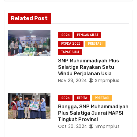
a
t
Related Post
i
2024
PENCAK SILAT
o
POPDA 2023
PRESTASI
TAPAK SUCI
n
SMP Muhammadiyah Plus
Salatiga Rayakan Satu
Windu Perjalanan Usia
Nov 28, 2024
Smpmplus
2024
BERITA
PRESTASI
Bangga, SMP Muhammadiyah
Plus Salatiga Juarai MAPSI
Tingkat Provinsi
Oct 30, 2024
Smpmplus