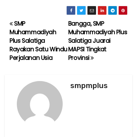
SMP
Bangga, SMP
P
Muhammadiyah
Muhammadiyah Plus
o
Plus Salatiga
Salatiga Juarai
Rayakan Satu Windu
MAPSI Tingkat
s
Perjalanan Usia
Provinsi
t
n
smpmplus
a
v
i
g