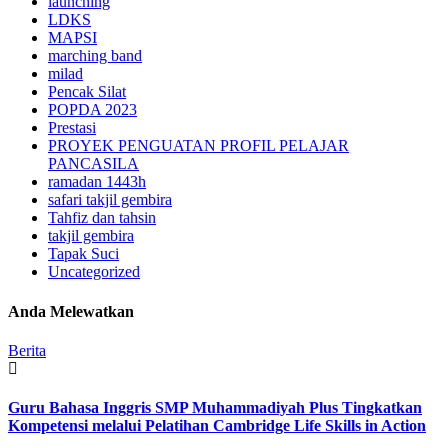
launching
LDKS
MAPSI
marching band
milad
Pencak Silat
POPDA 2023
Prestasi
PROYEK PENGUATAN PROFIL PELAJAR
PANCASILA
ramadan 1443h
safari takjil gembira
Tahfiz dan tahsin
takjil gembira
Tapak Suci
Uncategorized
Anda Melewatkan
Berita
Guru Bahasa Inggris SMP Muhammadiyah Plus Tingkatkan
Kompetensi melalui Pelatihan Cambridge Life Skills in Action