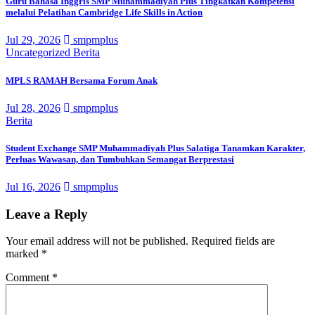
Guru Bahasa Inggris SMP Muhammadiyah Plus Tingkatkan Kompetensi
melalui Pelatihan Cambridge Life Skills in Action
Jul 29, 2026
smpmplus
Uncategorized
Berita
MPLS RAMAH Bersama Forum Anak
Jul 28, 2026
smpmplus
Berita
Student Exchange SMP Muhammadiyah Plus Salatiga Tanamkan Karakter,
Perluas Wawasan, dan Tumbuhkan Semangat Berprestasi
Jul 16, 2026
smpmplus
Leave a Reply
Your email address will not be published.
Required fields are
marked
*
Comment
*