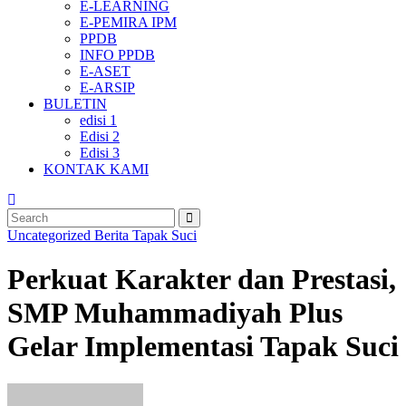
E-LEARNING
E-PEMIRA IPM
PPDB
INFO PPDB
E-ASET
E-ARSIP
BULETIN
edisi 1
Edisi 2
Edisi 3
KONTAK KAMI
Uncategorized
Berita
Tapak Suci
Perkuat Karakter dan Prestasi,
SMP Muhammadiyah Plus
Gelar Implementasi Tapak Suci