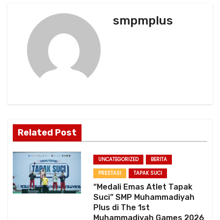
n
smpmplus
a
v
i
g
a
t
Related Post
i
UNCATEGORIZED
BERITA
o
PRESTASI
TAPAK SUCI
“Medali Emas Atlet Tapak
n
Suci” SMP Muhammadiyah
Plus di The 1st
Muhammadiyah Games 2026