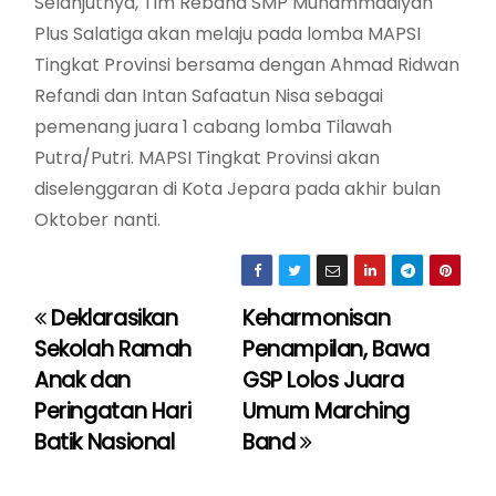
Selanjutnya, Tim Rebana SMP Muhammadiyah
Plus Salatiga akan melaju pada lomba MAPSI
Tingkat Provinsi bersama dengan Ahmad Ridwan
Refandi dan Intan Safaatun Nisa sebagai
pemenang juara 1 cabang lomba Tilawah
Putra/Putri. MAPSI Tingkat Provinsi akan
diselenggaran di Kota Jepara pada akhir bulan
Oktober nanti.
Deklarasikan
Keharmonisan
P
Sekolah Ramah
Penampilan, Bawa
o
Anak dan
GSP Lolos Juara
Peringatan Hari
Umum Marching
s
Batik Nasional
Band
t