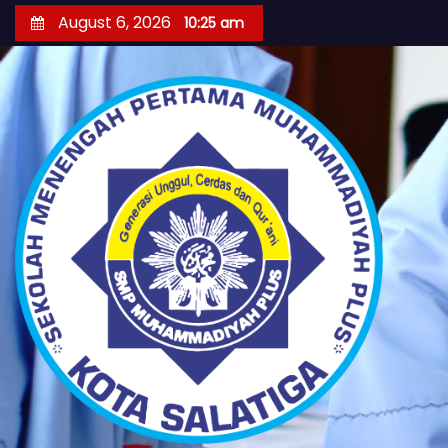
S
August 6, 2026
10:25 am
k
i
p
t
o
c
o
n
t
e
n
t