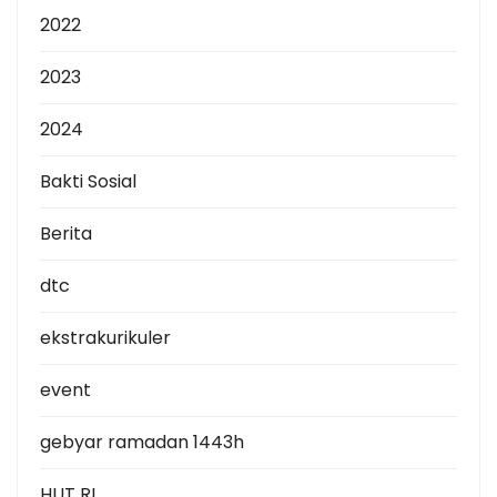
2022
2023
2024
Bakti Sosial
Berita
dtc
ekstrakurikuler
event
gebyar ramadan 1443h
HUT RI