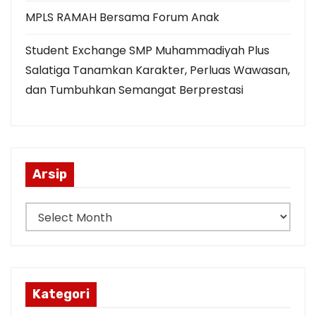
MPLS RAMAH Bersama Forum Anak
Student Exchange SMP Muhammadiyah Plus
Salatiga Tanamkan Karakter, Perluas Wawasan,
dan Tumbuhkan Semangat Berprestasi
Arsip
A
r
s
i
p
Kategori